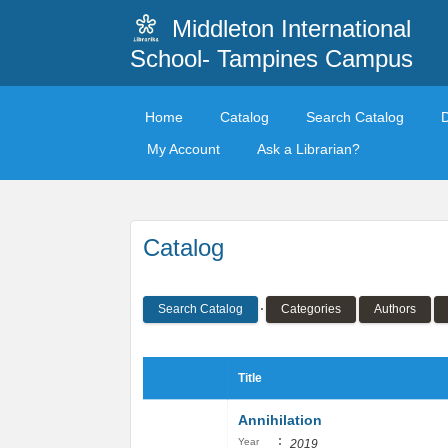
Middleton International
School- Tampines Campus
Home
Catalog
Search Catalog
My Account
Ask a Librarian?
Catalog
Search Catalog
Categories
Authors
Title
Annihilation
:
Year
2019