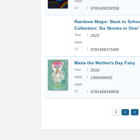
ISBN
:
13
9781408339558
Rainbow Magic: Back to Scho
Collection: Six Stories in One!
:
Year
2025
ISBN
:
13
9781408375495
Maria the Mother's Day Fairy
:
Year
2018
:
ISBN
1408349655
ISBN
:
13
9781408349656
1
2
3