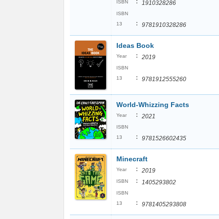
:
ISBN
1910328286
ISBN
:
13
9781910328286
Ideas Book
:
Year
2019
ISBN
:
13
9781912555260
World-Whizzing Facts
:
Year
2021
ISBN
:
13
9781526602435
Minecraft
:
Year
2019
:
ISBN
1405293802
ISBN
:
13
9781405293808