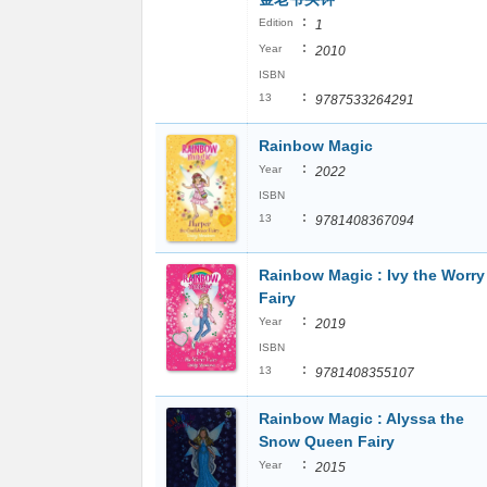
:
Edition
1
:
Year
2010
ISBN
:
13
9787533264291
Rainbow Magic
:
Year
2022
ISBN
:
13
9781408367094
Rainbow Magic : Ivy the Worry
Fairy
:
Year
2019
ISBN
:
13
9781408355107
Rainbow Magic : Alyssa the
Snow Queen Fairy
:
Year
2015