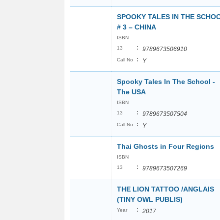
SPOOKY TALES IN THE SCHO
# 3 – CHINA
ISBN
:
13
9789673506910
:
Call No
Y
Spooky Tales In The School -
The USA
ISBN
:
13
9789673507504
:
Call No
Y
Thai Ghosts in Four Regions
ISBN
:
13
9789673507269
THE LION TATTOO /ANGLAIS
(TINY OWL PUBLIS)
:
Year
2017