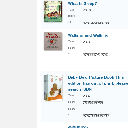
What Is Sleep?
:
Year
2018
ISBN
:
13
9781474940108
Walking and Walking
:
Year
2011
ISBN
:
13
9780007412761
Baby Bear Picture Book This
edition has out of print, pleas
search ISBN
:
Year
2007
:
ISBN
7505608258
ISBN
:
13
9787505608252
金老爷买钟