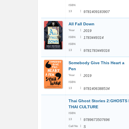
ISBN
:
13
9781409183907
All Fall Down
:
Year
2019
:
ISBN
1783449314
ISBN
:
13
9781783449316
Somebody Give This Heart a
Pen
:
Year
2019
ISBN
:
13
9781406388534
Thai Ghost Stories 2:GHOSTS 
THAI CULTURE
ISBN
:
13
9789673507696
:
Call No
S