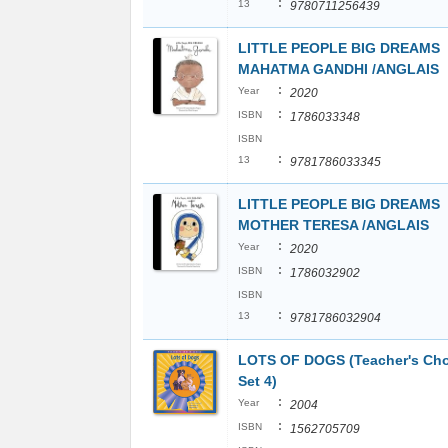
:
13
9780711256439
LITTLE PEOPLE BIG DREAMS
MAHATMA GANDHI /ANGLAIS
:
Year
2020
:
ISBN
1786033348
ISBN
:
13
9781786033345
LITTLE PEOPLE BIG DREAMS
MOTHER TERESA /ANGLAIS
:
Year
2020
:
ISBN
1786032902
ISBN
:
13
9781786032904
LOTS OF DOGS (Teacher's Cho
Set 4)
:
Year
2004
:
ISBN
1562705709