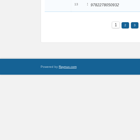
:
13
9782278050932
1
2
3
Powered by
Raynux.com