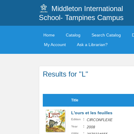
Middleton International
School- Tampines Campus
Home
Catalog
Search Catalog
My Account
Ask a Librarian?
Results for "L"
Title
L'ours et les feuilles
:
Edition
CIRCONFLEXE
:
Year
2008
:
ISBN