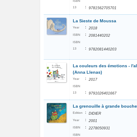
ISBN
:
13
9781562705701
La Sieste de Moussa
:
Year
2018
:
ISBN
2081440202
ISBN
:
13
9782081440203
La couleurs des émotions - l'
(Anna Llenas)
:
Year
2017
ISBN
:
13
9791026401667
La grenouille à grande bouche
:
Edition
DIDIER
:
Year
2001
:
ISBN
2278050931
ISBN