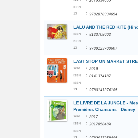
2878334655
ISBN
:
13
9782878334654
LALU AND THE RED KITE (Hind
:
ISBN
8123708602
ISBN
:
13
9788123708607
LAST STOP ON MARKET STRE
:
Year
2016
:
ISBN
0141374187
ISBN
:
13
9780141374185
LE LIVRE DE LA JUNGLE - Mes
Premières Chansons - Disney
:
Year
2017
:
ISBN
201785848X
ISBN
:
13