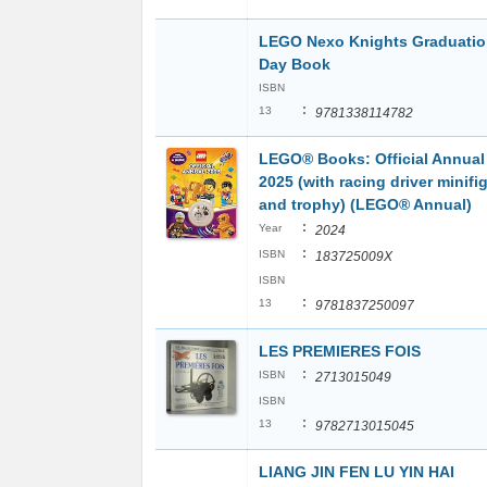
LEGO Nexo Knights Graduati
Day Book
ISBN
:
13
9781338114782
LEGO® Books: Official Annual
2025 (with racing driver minifi
and trophy) (LEGO® Annual)
:
Year
2024
:
ISBN
183725009X
ISBN
:
13
9781837250097
LES PREMIERES FOIS
:
ISBN
2713015049
ISBN
:
13
9782713015045
LIANG JIN FEN LU YIN HAI