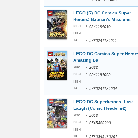
9782017858485
LEGO (R) DC Comics Super
Heroes: Batman's Missions
:
ISBN
0241184010
ISBN
:
13
9780241184011
LEGO DC Comics Super Heroe
Amazing Ba
:
Year
2022
:
ISBN
0241184002
ISBN
:
13
9780241184004
LEGO DC Superheroes: Last
Laugh (Comic Reader #2)
:
Year
2013
:
ISBN
0545480299
ISBN
:
13
9780545480291